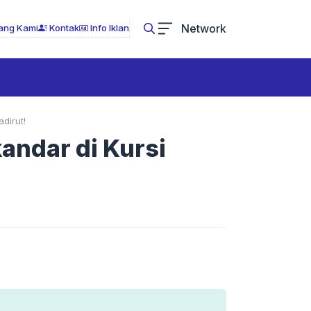
Network
ang Kami
Kontak
Info Iklan
dirut!
andar di Kursi