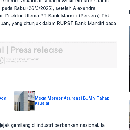
lexandra Askandar sebagai Wakil Direktur Utama.
pada Rabu (26/3/2025), setelah Alexandra
l Direktur Utama PT Bank Mandiri (Persero) Tbk.
Riduan, yang ditunjuk dalam RUPST Bank Mandiri pada
Ada
Mega Merger Asuransi BUMN Tahap
Krusial
ejak gemilang di industri perbankan nasional. Ia