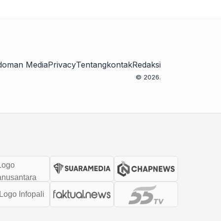
doman Media
Privacy
Tentang
kontak
Redaksi
© 2026.