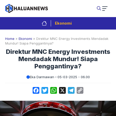
Langsung
ke
isi
Ekonomi
Home
»
Ekonomi
»
Direktur MNC Energy Investments Mendadak
Mundur! Siapa Penggantinya?
Direktur MNC Energy Investments
Mendadak Mundur! Siapa
Penggantinya?
Eka Darmawan
05-03-2025 - 06.00
Facebook
Twitter
WhatsApp
X
Telegram
Copy
Link