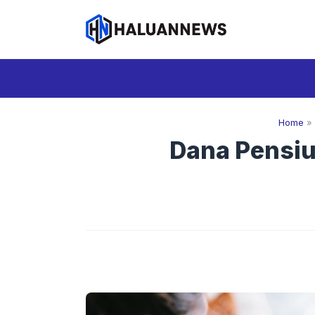
Langsung
ke
isi
Home
»
Dana Pensiu