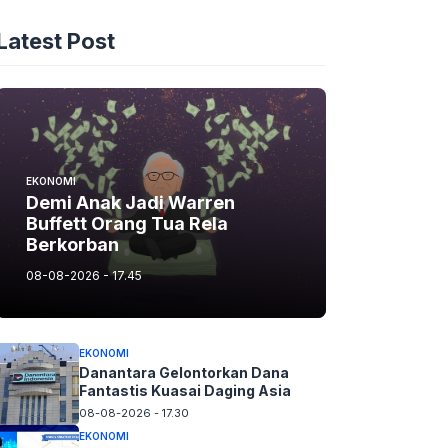
Latest Post
EKONOMI
Demi Anak Jadi Warren
Buffett Orang Tua Rela
Berkorban
08-08-2026 - 17.45
EKONOMI
Danantara Gelontorkan Dana
Fantastis Kuasai Daging Asia
08-08-2026 - 17.30
EKONOMI