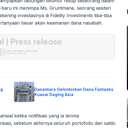
elenyapkan tabungan seumur hidup seseorang dalam
-baru ini menimpa Ms. Gruntmane, seorang asisten
ening investasinya di Fidelity Investments tiba-tiba
ertanyaan besar akan keamanan dana nasabah.
ng
Danantara Gelontorkan Dana Fantastis
Kuasai Daging Asia
ial ketika notifikasi yang ia terima
orisasi, sebelum akhirnya seluruh portofolio dan saldo