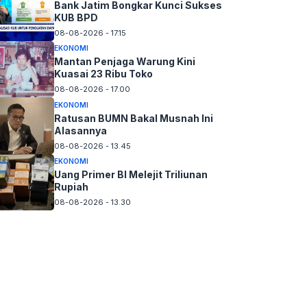
Bank Jatim Bongkar Kunci Sukses
KUB BPD
08-08-2026 - 17.15
EKONOMI
Mantan Penjaga Warung Kini
Kuasai 23 Ribu Toko
08-08-2026 - 17.00
EKONOMI
Ratusan BUMN Bakal Musnah Ini
Alasannya
08-08-2026 - 13.45
EKONOMI
Uang Primer BI Melejit Triliunan
Rupiah
08-08-2026 - 13.30