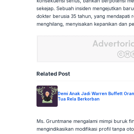
konsekuensi serius, bahkan berpotensi m
sekejap. Sebuah insiden mengejutkan baru
dokter berusia 35 tahun, yang mendapati rek
menghilang, menyisakan kepanikan dan p
Related Post
Demi Anak Jadi Warren Buffett Ora
Tua Rela Berkorban
Ms. Gruntmane mengalami mimpi buruk finans
mengindikasikan modifikasi profil tanpa ot