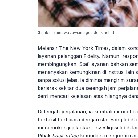
Gambar Istimewa : awsimages.detik.net.id
Melansir The New York Times, dalam kond
layanan pelanggan Fidelity. Namun, respo
membingungkan. Staf layanan bahkan sem
menanyakan kemungkinan di institusi lain 
tanpa solusi jelas, ia diminta mengirim su
berjarak sekitar dua setengah jam perjalan
demi mencari kejelasan atas hilangnya dan
Di tengah perjalanan, ia kembali mencob
berhasil berbicara dengan staf yang lebih
menemukan jejak akun, investigasi lebih la
Pihak
back-office
kemudian mengonfirmasi 