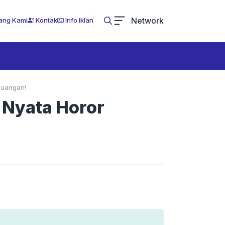
Network
ang Kami
Kontak
Info Iklan
euangan!
 Nyata Horor