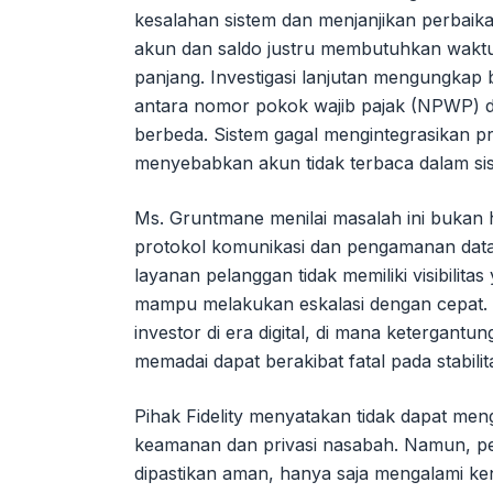
kesalahan sistem dan menjanjikan perbai
akun dan saldo justru membutuhkan waktu 
panjang. Investigasi lanjutan mengungkap b
antara nomor pokok wajib pajak (NPWP) d
berbeda. Sistem gagal mengintegrasikan p
menyebabkan akun tidak terbaca dalam si
Ms. Gruntmane menilai masalah ini bukan h
protokol komunikasi dan pengamanan data 
layanan pelanggan tidak memiliki visibilit
mampu melakukan eskalasi dengan cepat. Ins
investor di era digital, di mana ketergant
memadai dapat berakibat fatal pada stabilita
Pihak Fidelity menyatakan tidak dapat men
keamanan dan privasi nasabah. Namun, 
dipastikan aman, hanya saja mengalami ken