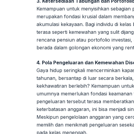
3. Ketersediaan Tabungan dan Portofolio
Kemampuan untuk menyisihkan sebagian pe
merupakan fondasi krusial dalam membang
akumulasi kekayaan. Bagi individu di kelas
terasa seperti kemewahan yang sulit dijan
rencana pensiun atau portofolio investasi
berada dalam golongan ekonomi yang renta
4. Pola Pengeluaran dan Kemewahan Dis
Gaya hidup seringkali mencerminkan kapasi
tahunan, bersantap di luar secara berkal
kekhawatiran berlebih? Kemampuan untuk 
umumnya memerlukan fondasi keamanan fin
pengeluaran tersebut terasa memberatkan
keterbatasan anggaran, ini bisa menjadi s
Meskipun pengelolaan anggaran yang cer
memilih dan menikmati pengeluaran sesekal
pada kelas menengah.