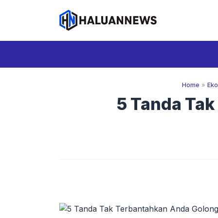
Langsung
ke
isi
Home
»
Ek
5 Tanda Tak