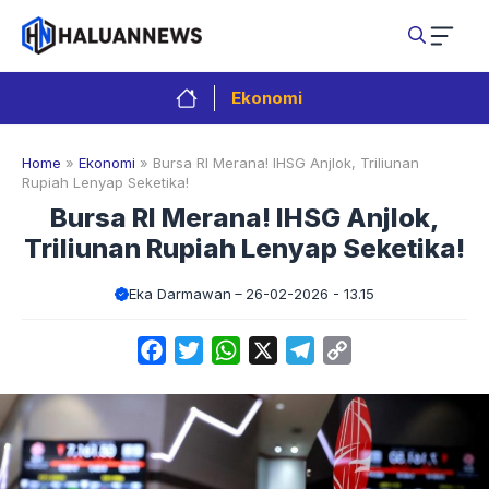
Langsung
ke
isi
Ekonomi
Home
»
Ekonomi
»
Bursa RI Merana! IHSG Anjlok, Triliunan
Rupiah Lenyap Seketika!
Bursa RI Merana! IHSG Anjlok,
Triliunan Rupiah Lenyap Seketika!
Eka Darmawan
26-02-2026 - 13.15
Facebook
Twitter
WhatsApp
X
Telegram
Copy
Link