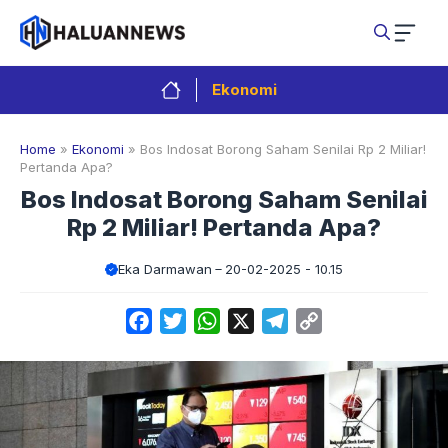
Langsung
ke
isi
Ekonomi
Home
»
Ekonomi
»
Bos Indosat Borong Saham Senilai Rp 2 Miliar!
Pertanda Apa?
Bos Indosat Borong Saham Senilai
Rp 2 Miliar! Pertanda Apa?
Eka Darmawan
20-02-2025 - 10.15
Facebook
Twitter
WhatsApp
X
Telegram
Copy
Link