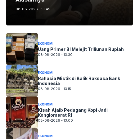
08-08-2026 - 13.45
EKONOMI
Uang Primer BI Melejit Triliunan Rupiah
08-08-2026 - 13.30
EKONOMI
Rahasia Mistik di Balik Raksasa Bank
Indonesia
08-08-2026 - 13.15
EKONOMI
Kisah Ajaib Pedagang Kopi Jadi
Konglomerat RI
08-08-2026 - 13.00
EKONOMI