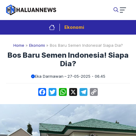
Langsung
ke
isi
Ekonomi
Home
»
Ekonomi
»
Bos Baru Semen Indonesia! Siapa Dia?
Bos Baru Semen Indonesia! Siapa
Dia?
Eka Darmawan
27-05-2025 - 06.45
Facebook
Twitter
WhatsApp
X
Telegram
Copy
Link