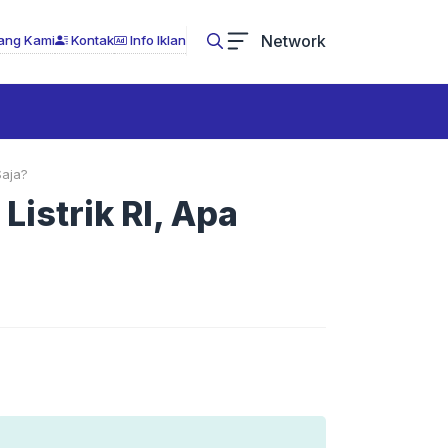
Network
ang Kami
Kontak
Info Iklan
Saja?
Listrik RI, Apa