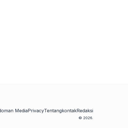
doman Media
Privacy
Tentang
kontak
Redaksi
© 2026.