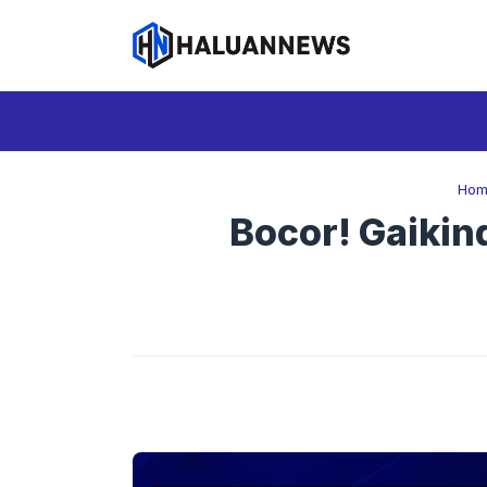
Langsung
ke
isi
Hom
Bocor! Gaikind