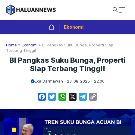
Langsung
ke
isi
Ekonomi
Home
»
Ekonomi
»
BI Pangkas Suku Bunga, Properti Siap
Terbang Tinggi!
BI Pangkas Suku Bunga, Properti
Siap Terbang Tinggi!
Eka Darmawan
23-08-2025 - 22.00
Facebook
Twitter
WhatsApp
X
Telegram
Copy
Link