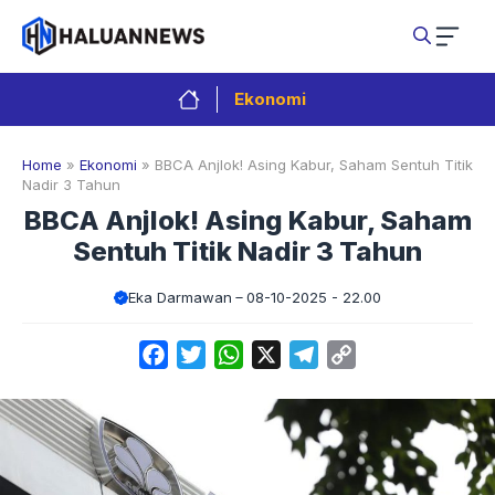
Langsung
ke
isi
Ekonomi
Home
»
Ekonomi
»
BBCA Anjlok! Asing Kabur, Saham Sentuh Titik
Nadir 3 Tahun
BBCA Anjlok! Asing Kabur, Saham
Sentuh Titik Nadir 3 Tahun
Eka Darmawan
08-10-2025 - 22.00
Facebook
Twitter
WhatsApp
X
Telegram
Copy
Link