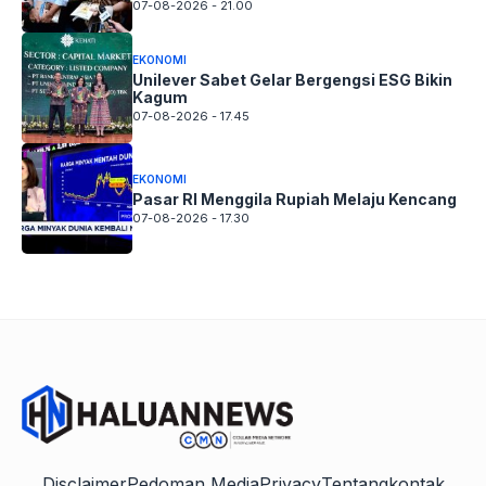
07-08-2026 - 21.00
EKONOMI
Unilever Sabet Gelar Bergengsi ESG Bikin
Kagum
07-08-2026 - 17.45
EKONOMI
Pasar RI Menggila Rupiah Melaju Kencang
07-08-2026 - 17.30
Disclaimer
Pedoman Media
Privacy
Tentang
kontak