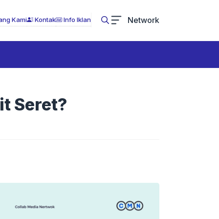
Network
ang Kami
Kontak
Info Iklan
it Seret?