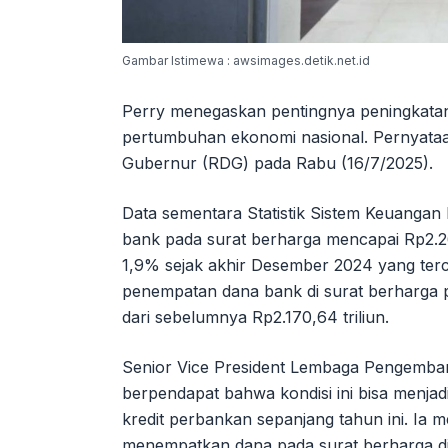
Gambar Istimewa : awsimages.detik.net.id
Perry menegaskan pentingnya peningkata
pertumbuhan ekonomi nasional. Pernyataa
Gubernur (RDG) pada Rabu (16/7/2025).
Data sementara Statistik Sistem Keuanga
bank pada surat berharga mencapai Rp2.26
1,9% sejak akhir Desember 2024 yang terca
penempatan dana bank di surat berharga 
dari sebelumnya Rp2.170,64 triliun.
Senior Vice President Lembaga Pengemban
berpendapat bahwa kondisi ini bisa menja
kredit perbankan sepanjang tahun ini. Ia
menempatkan dana pada surat berharga di