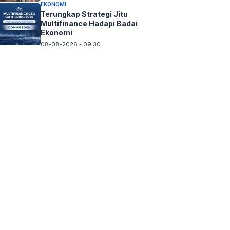
EKONOMI
Terungkap Strategi Jitu
Multifinance Hadapi Badai
Ekonomi
08-08-2026 - 09.30