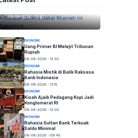
Ratusan BUMN Bakal Musnah
Ini Alasannya
08-08-2026 - 13.45
EKONOMI
Uang Primer BI Melejit Triliunan
Rupiah
08-08-2026 - 13.30
EKONOMI
Rahasia Mistik di Balik Raksasa
Bank Indonesia
08-08-2026 - 13.15
EKONOMI
Kisah Ajaib Pedagang Kopi Jadi
Konglomerat RI
08-08-2026 - 13.00
EKONOMI
Rahasia Sultan Bank Terkuak
Saldo Minimal
08-08-2026 - 09.45