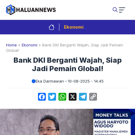
Langsung
ke
isi
Ekonomi
Home
»
Ekonomi
»
Bank DKI Berganti Wajah, Siap Jadi Pemain
Global!
Bank DKI Berganti Wajah, Siap
Jadi Pemain Global!
Eka Darmawan
10-08-2025 - 14.45
Facebook
Twitter
WhatsApp
X
Telegram
Copy
Link