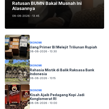
Ratusan BUMN Bakal Musnah Ini
Alasannya
08-08-2026 - 13.45
EKONOMI
Uang Primer BI Melejit Triliunan Rupiah
08-08-2026 - 13.30
EKONOMI
Rahasia Mistik di Balik Raksasa Bank
Indonesia
08-08-2026 - 13.15
EKONOMI
Kisah Ajaib Pedagang Kopi Jadi
Konglomerat RI
08-08-2026 - 13.00