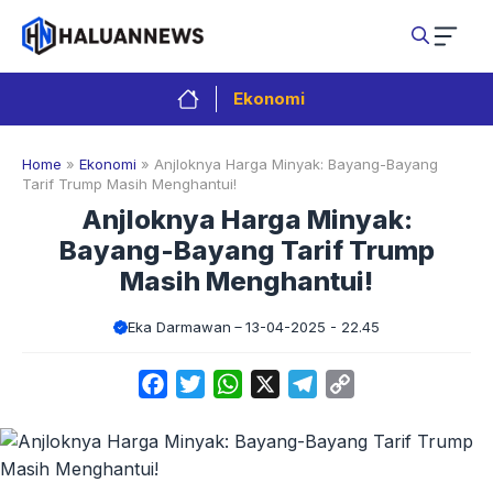
Langsung
ke
isi
Ekonomi
Home
»
Ekonomi
»
Anjloknya Harga Minyak: Bayang-Bayang
Tarif Trump Masih Menghantui!
Anjloknya Harga Minyak:
Bayang-Bayang Tarif Trump
Masih Menghantui!
Eka Darmawan
13-04-2025 - 22.45
Facebook
Twitter
WhatsApp
X
Telegram
Copy
Link