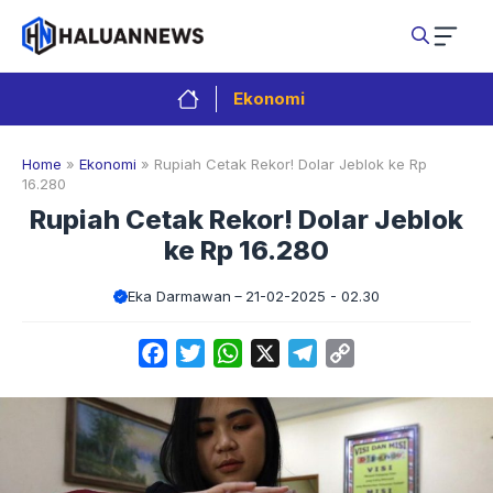
Langsung
ke
isi
Ekonomi
Home
»
Ekonomi
»
Rupiah Cetak Rekor! Dolar Jeblok ke Rp
16.280
Rupiah Cetak Rekor! Dolar Jeblok
ke Rp 16.280
Eka Darmawan
21-02-2025 - 02.30
Facebook
Twitter
WhatsApp
X
Telegram
Copy
Link