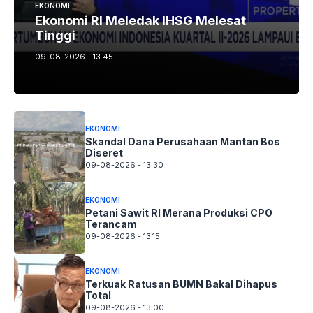
EKONOMI
Ekonomi RI Meledak IHSG Melesat
Tinggi
09-08-2026 - 13.45
EKONOMI
Skandal Dana Perusahaan Mantan Bos
Diseret
09-08-2026 - 13.30
EKONOMI
Petani Sawit RI Merana Produksi CPO
Terancam
09-08-2026 - 13.15
EKONOMI
Terkuak Ratusan BUMN Bakal Dihapus
Total
09-08-2026 - 13.00