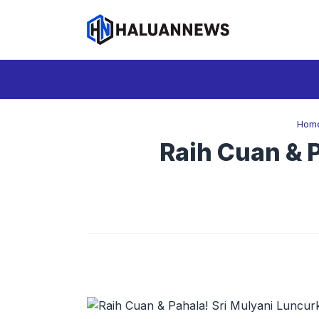
Langsung
ke
isi
Hom
Raih Cuan & P