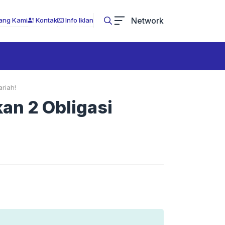
Network
ang Kami
Kontak
Info Iklan
riah!
an 2 Obligasi