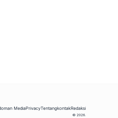
doman Media
Privacy
Tentang
kontak
Redaksi
© 2026.