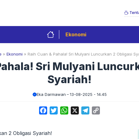
Tent
Ekonomi
e
»
Ekonomi
»
Raih Cuan & Pahala! Sri Mulyani Luncurkan 2 Obligasi Sya
ahala! Sri Mulyani Luncurk
Syariah!
Eka Darmawan
13-08-2025 - 14.45
Facebook
Twitter
WhatsApp
X
Telegram
Copy
Link