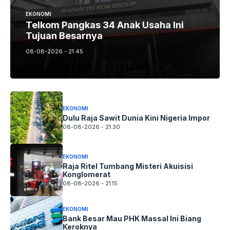
EKONOMI
Telkom Pangkas 34 Anak Usaha Ini
Tujuan Besarnya
08-08-2026 - 21.45
EKONOMI
Dulu Raja Sawit Dunia Kini Nigeria Impor
08-08-2026 - 21.30
EKONOMI
Raja Ritel Tumbang Misteri Akuisisi
Konglomerat
08-08-2026 - 21.15
EKONOMI
Bank Besar Mau PHK Massal Ini Biang
Keroknya