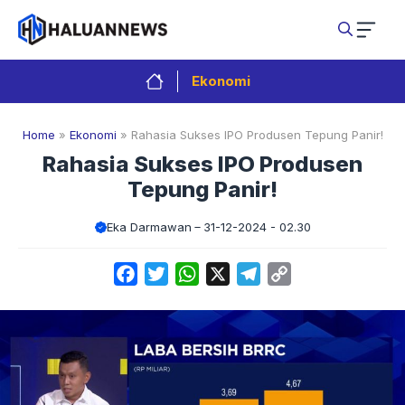
Langsung
ke
isi
Ekonomi
Home
»
Ekonomi
»
Rahasia Sukses IPO Produsen Tepung Panir!
Rahasia Sukses IPO Produsen
Tepung Panir!
Eka Darmawan
31-12-2024 - 02.30
Facebook
Twitter
WhatsApp
X
Telegram
Copy
Link