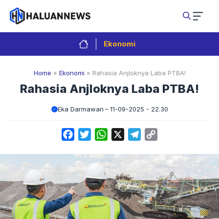
Langsung
ke
isi
Ekonomi
Home
»
Ekonomi
»
Rahasia Anjloknya Laba PTBA!
Rahasia Anjloknya Laba PTBA!
Eka Darmawan
11-09-2025 - 22.30
Facebook
Twitter
WhatsApp
X
Telegram
Copy
Link