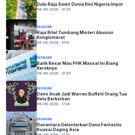
Dulu Raja Sawit Dunia Kini Nigeria Impor
08-08-2026 - 21.30
EKONOMI
Raja Ritel Tumbang Misteri Akuisisi
Konglomerat
08-08-2026 - 21.15
EKONOMI
Bank Besar Mau PHK Massal Ini Biang
Keroknya
08-08-2026 - 21.00
EKONOMI
Demi Anak Jadi Warren Buffett Orang Tua
Rela Berkorban
08-08-2026 - 17.45
EKONOMI
Danantara Gelontorkan Dana Fantastis
Kuasai Daging Asia
08-08-2026 - 17.30