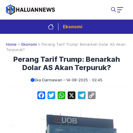
Langsung
ke
isi
Ekonomi
Home
»
Ekonomi
»
Perang Tarif Trump: Benarkah Dolar AS Akan
Terpuruk?
Perang Tarif Trump: Benarkah
Dolar AS Akan Terpuruk?
Eka Darmawan
14-08-2025 - 02.45
Facebook
Twitter
WhatsApp
X
Telegram
Copy
Link