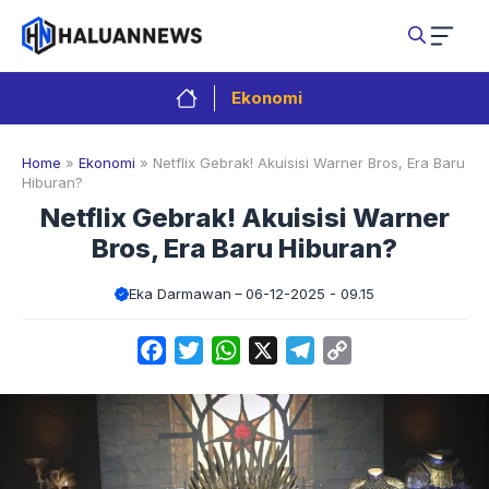
Langsung
ke
isi
Ekonomi
Home
»
Ekonomi
»
Netflix Gebrak! Akuisisi Warner Bros, Era Baru
Hiburan?
Netflix Gebrak! Akuisisi Warner
Bros, Era Baru Hiburan?
Eka Darmawan
06-12-2025 - 09.15
Facebook
Twitter
WhatsApp
X
Telegram
Copy
Link