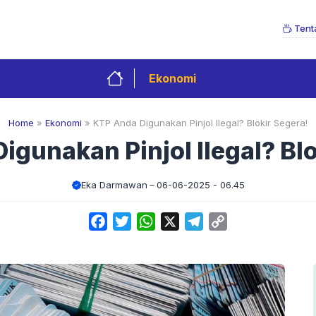
Tent
Ekonomi
Home
»
Ekonomi
»
KTP Anda Digunakan Pinjol Ilegal? Blokir Segera!
igunakan Pinjol Ilegal? Blo
Eka Darmawan
06-06-2025 - 06.45
Facebook
Twitter
WhatsApp
X
Telegram
Copy
Link