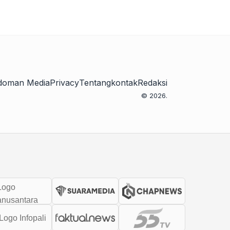
doman Media
Privacy
Tentang
kontak
Redaksi
© 2026.