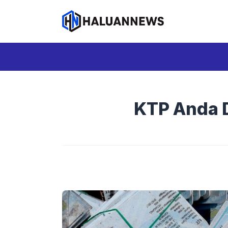
Langsung
ke
isi
KTP Anda D