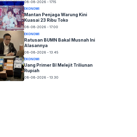
08-08-2026 - 17.15
EKONOMI
Mantan Penjaga Warung Kini
Kuasai 23 Ribu Toko
08-08-2026 - 17.00
EKONOMI
Ratusan BUMN Bakal Musnah Ini
Alasannya
08-08-2026 - 13.45
EKONOMI
Uang Primer BI Melejit Triliunan
Rupiah
08-08-2026 - 13.30