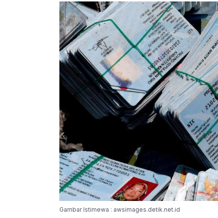
Gambar Istimewa : awsimages.detik.net.id