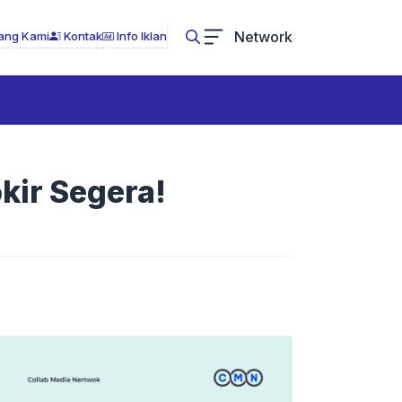
Network
ang Kami
Kontak
Info Iklan
kir Segera!