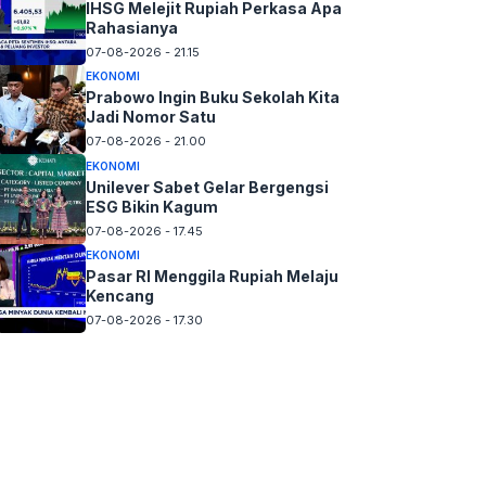
IHSG Melejit Rupiah Perkasa Apa
Rahasianya
07-08-2026 - 21.15
EKONOMI
Prabowo Ingin Buku Sekolah Kita
Jadi Nomor Satu
07-08-2026 - 21.00
EKONOMI
Unilever Sabet Gelar Bergengsi
ESG Bikin Kagum
07-08-2026 - 17.45
EKONOMI
Pasar RI Menggila Rupiah Melaju
Kencang
07-08-2026 - 17.30