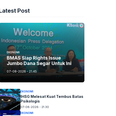
Latest Post
EKONOMI
BMAS Siap Rights Issue
Jumbo Dana Segar Untuk Ini
07-08-2026 - 21.45
EKONOMI
IHSG Melesat Kuat Tembus Batas
Psikologis
07-08-2026 - 21.30
EKONOMI