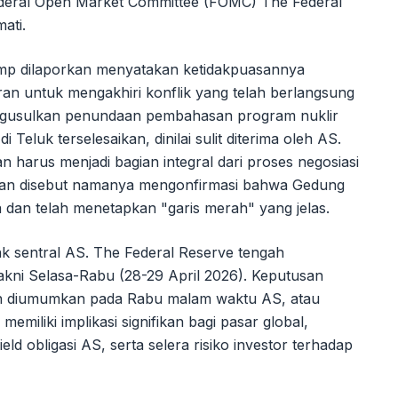
Federal Open Market Committee (FOMC) The Federal
ati.
ump dilaporkan menyatakan ketidakpuasannya
ran untuk mengakhiri konflik yang telah berlangsung
engusulkan penundaan pembahasan program nuklir
i Teluk terselesaikan, dinilai sulit diterima oleh AS.
n harus menjadi bagian integral dari proses negosiasi
ggan disebut namanya mengonfirmasi bahwa Gedung
a dan telah menetapkan "garis merah" yang jelas.
nk sentral AS. The Federal Reserve tengah
kni Selasa-Rabu (28-29 April 2026). Keputusan
n diumumkan pada Rabu malam waktu AS, atau
memiliki implikasi signifikan bagi pasar global,
d obligasi AS, serta selera risiko investor terhadap