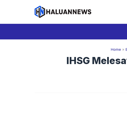
Langsung
ke
isi
Home
»
IHSG Melesat