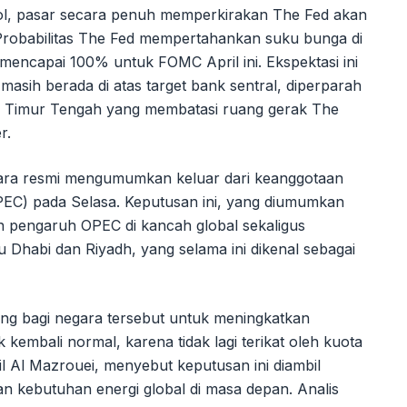
l, pasar secara penuh memperkirakan The Fed akan
obabilitas The Fed mempertahankan suku bunga di
t mencapai 100% untuk FOMC April ini. Ekspektasi ini
masih berada di atas target bank sentral, diperparah
 di Timur Tengah yang membatasi ruang gerak The
r.
cara resmi mengumumkan keluar dari keanggotaan
EC) pada Selasa. Keputusan ini, yang diumumkan
an pengaruh OPEC di kancah global sekaligus
Dhabi dan Riyadh, yang selama ini dikenal sebagai
g bagi negara tersebut untuk meningkatkan
 kembali normal, karena tidak lagi terikat oleh kuota
l Al Mazrouei, menyebut keputusan ini diambil
dan kebutuhan energi global di masa depan. Analis