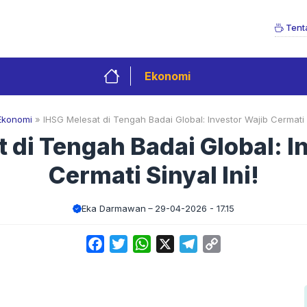
Tent
Ekonomi
Ekonomi
»
IHSG Melesat di Tengah Badai Global: Investor Wajib Cermati S
 di Tengah Badai Global: I
Cermati Sinyal Ini!
Eka Darmawan
29-04-2026 - 17.15
Facebook
Twitter
WhatsApp
X
Telegram
Copy
Link