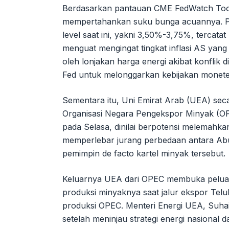
Berdasarkan pantauan CME FedWatch Too
mempertahankan suku bunga acuannya. Pr
level saat ini, yakni 3,50%-3,75%, tercata
menguat mengingat tingkat inflasi AS yang 
oleh lonjakan harga energi akibat konflik
Fed untuk melonggarkan kebijakan monete
Sementara itu, Uni Emirat Arab (UEA) se
Organisasi Negara Pengekspor Minyak (OP
pada Selasa, dinilai berpotensi melemahk
memperlebar jurang perbedaan antara Abu 
pemimpin de facto kartel minyak tersebut.
Keluarnya UEA dari OPEC membuka peluan
produksi minyaknya saat jalur ekspor Teluk
produksi OPEC. Menteri Energi UEA, Suhai
setelah meninjau strategi energi nasional 