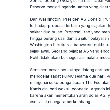
Sentral Jepang (BOJ), serta hasil rapat 
Reserve menjadi agenda utama yang dicerm
Dari Washington, Presiden AS Donald Tr
terhadap proposal terbaru yang diajukan I
sekitar dua bulan. Proposal Iran yang m
hingga perang usai dan isu jalur pelayaran d
Washington bersikeras bahwa isu nuklir Ira
sejak awal. Seorang pejabat AS yang en
Putih tidak akan bernegosiasi melalui medi
Sentimen besar berikutnya datang dari ba
menggelar rapat FOMC selama dua hari, ya
mengenai suku bunga acuan The Fed aka
Kamis dini hari waktu Indonesia. Agenda ini 
karena akan menentukan arah dolar AS, yiel
aset-aset di negara berkembang.