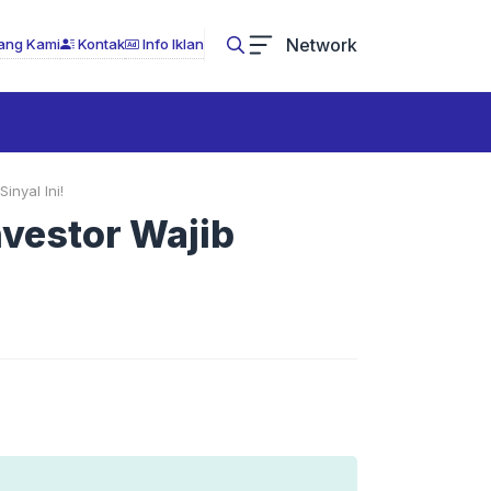
Network
ang Kami
Kontak
Info Iklan
inyal Ini!
nvestor Wajib