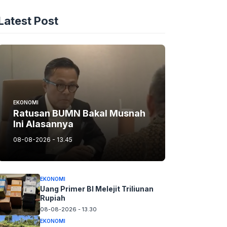
Latest Post
EKONOMI
Ratusan BUMN Bakal Musnah
Ini Alasannya
08-08-2026 - 13.45
EKONOMI
Uang Primer BI Melejit Triliunan
Rupiah
08-08-2026 - 13.30
EKONOMI