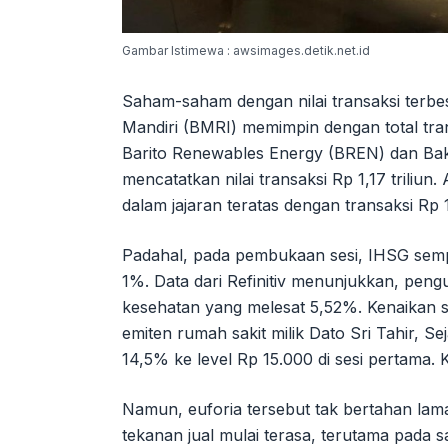
Gambar Istimewa : awsimages.detik.net.id
Saham-saham dengan nilai transaksi terbesa
Mandiri (BMRI) memimpin dengan total transa
Barito Renewables Energy (BREN) dan Bak
mencatatkan nilai transaksi Rp 1,17 triliun
dalam jajaran teratas dengan transaksi Rp 1,
Padahal, pada pembukaan sesi, IHSG sempat
1%. Data dari Refinitiv menunjukkan, peng
kesehatan yang melesat 5,52%. Kenaikan si
emiten rumah sakit milik Dato Sri Tahir, S
14,5% ke level Rp 15.000 di sesi pertama.
Namun, euforia tersebut tak bertahan lama
tekanan jual mulai terasa, terutama pada