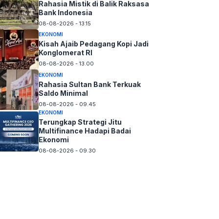
Rahasia Mistik di Balik Raksasa
Bank Indonesia
08-08-2026 - 13.15
EKONOMI
Kisah Ajaib Pedagang Kopi Jadi
Konglomerat RI
08-08-2026 - 13.00
EKONOMI
Rahasia Sultan Bank Terkuak
Saldo Minimal
08-08-2026 - 09.45
EKONOMI
Terungkap Strategi Jitu
Multifinance Hadapi Badai
Ekonomi
08-08-2026 - 09.30