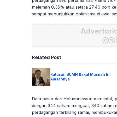
perdagangan sesi pertama hari Kamis (16/
melemah 0,36% atau setara 27,49 poin ke le
sempat menunjukkan optimisme di awal ses
Related Post
Ratusan BUMN Bakal Musnah Ini
Alasannya
Data pasar dari Haluannews.id mencatat, p
dengan 344 saham menguat, 340 saham me
perdagangan terbilang ramai, membukukan ni