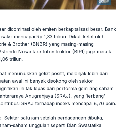
r didominasi oleh emiten berkapitalisasi besar. Bank
ksi mencapai Rp 1,33 triliun. Diikuti ketat oleh
rie & Brother (BNBR) yang masing-masing
. Astrindo Nusantara Infrastruktur (BIPI) juga masuk
06 triliun.
 menunjukkan geliat positif, melonjak lebih dari
uatan awal ini banyak disokong oleh sektor
gnifikan ini tak lepas dari performa gemilang saham
ejahteraraya Anugrahjaya (SRAJ), yang ‘terbang’
 Kontribusi SRAJ terhadap indeks mencapai 8,76 poin.
. Sekitar satu jam setelah perdagangan dibuka,
 saham-saham unggulan seperti Dian Swastatika