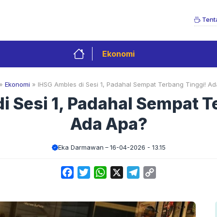
Tent
Ekonomi
»
Ekonomi
»
IHSG Ambles di Sesi 1, Padahal Sempat Terbang Tinggi! A
i Sesi 1, Padahal Sempat T
Ada Apa?
Eka Darmawan
16-04-2026 - 13.15
Facebook
Twitter
WhatsApp
X
Telegram
Copy
Link