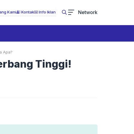
Network
ang Kami
Kontak
Info Iklan
da Apa?
erbang Tinggi!