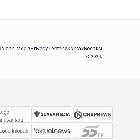
doman Media
Privacy
Tentang
kontak
Redaksi
© 2026.