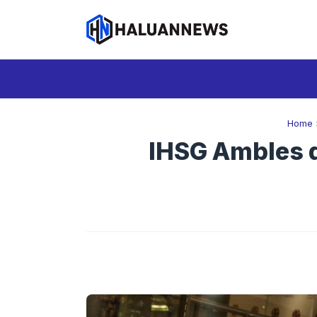
Langsung
ke
isi
Home
IHSG Ambles d