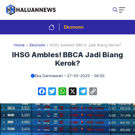
Langsung
ke
isi
Ekonomi
Home
»
Ekonomi
»
IHSG Ambles! BBCA Jadi Biang Kerok?
IHSG Ambles! BBCA Jadi Biang
Kerok?
Eka Darmawan
27-05-2025 - 06.00
Facebook
Twitter
WhatsApp
X
Telegram
Copy
Link