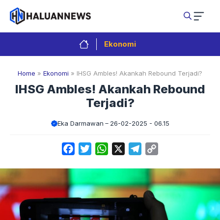
Langsung
ke
isi
Ekonomi
Home
»
Ekonomi
»
IHSG Ambles! Akankah Rebound Terjadi?
IHSG Ambles! Akankah Rebound
Terjadi?
Eka Darmawan
26-02-2025 - 06.15
Facebook
Twitter
WhatsApp
X
Telegram
Copy
Link