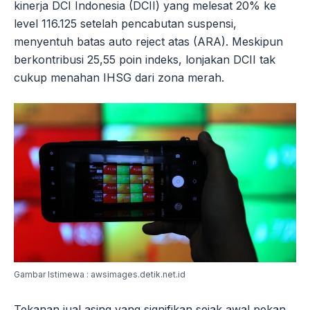
kinerja DCI Indonesia (DCII) yang melesat 20% ke
level 116.125 setelah pencabutan suspensi,
menyentuh batas auto reject atas (ARA). Meskipun
berkontribusi 25,55 poin indeks, lonjakan DCII tak
cukup menahan IHSG dari zona merah.
Gambar Istimewa : awsimages.detik.net.id
Tekanan jual asing yang signifikan sejak awal pekan