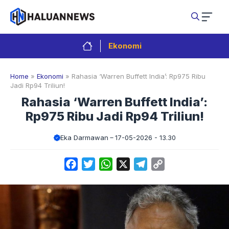
Langsung
ke
isi
Ekonomi
Home
»
Ekonomi
»
Rahasia ‘Warren Buffett India’: Rp975 Ribu
Jadi Rp94 Triliun!
Rahasia ‘Warren Buffett India’:
Rp975 Ribu Jadi Rp94 Triliun!
Eka Darmawan
17-05-2026 - 13.30
Facebook
Twitter
WhatsApp
X
Telegram
Copy
Link