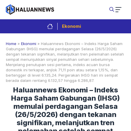
Langsung
ke
isi
Ekonomi
Home
»
Ekonomi
»
Haluannews Ekonomi – Indeks Harga Saham
Gabungan (IHSG) memulai perdagangan Selasa (26/5/2026)
dengan tekanan signifikan, melanjutkan tren pelemahan setelah
sempat menunjukkan sinyal pemulihan sehari sebelumnya.
Menjelang penutupan sesi pertama, indeks acuan bursa
domestik ini terkapar, anjlok 71,11 poin atau setara 1,15%, dan
bertengger di level 6.135,24. Pergerakan IHSG hari ini sempat
berada dalam rentang 6.132,57 hingga 6.286,87.
Haluannews Ekonomi – Indeks
Harga Saham Gabungan (IHSG)
memulai perdagangan Selasa
(26/5/2026) dengan tekanan
signifikan, melanjutkan tren
pelemahan setelah sempat