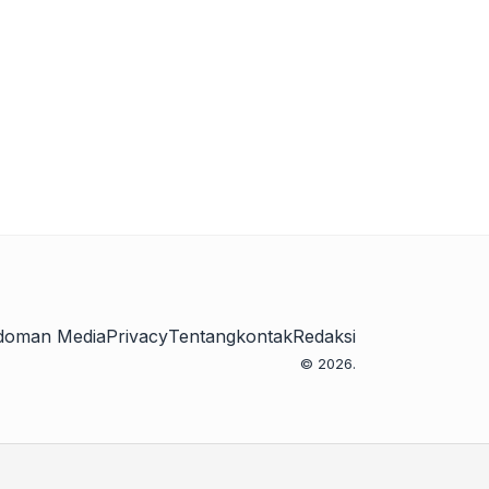
doman Media
Privacy
Tentang
kontak
Redaksi
© 2026.