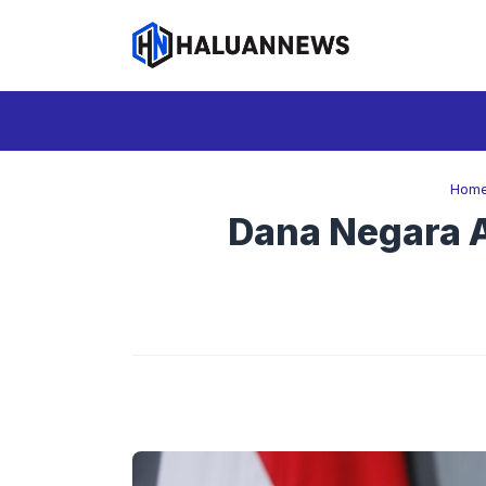
Langsung
ke
isi
Hom
Dana Negara A