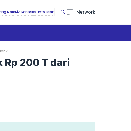
Network
ang Kami
Kontak
Info Iklan
Bank?
 Rp 200 T dari