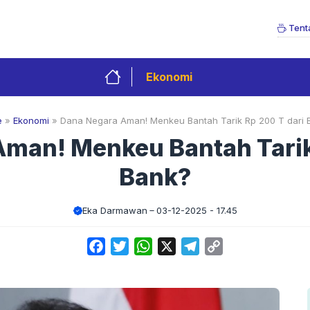
Tent
Ekonomi
e
»
Ekonomi
»
Dana Negara Aman! Menkeu Bantah Tarik Rp 200 T dari 
man! Menkeu Bantah Tarik
Bank?
Eka Darmawan
03-12-2025 - 17.45
Facebook
Twitter
WhatsApp
X
Telegram
Copy
Link