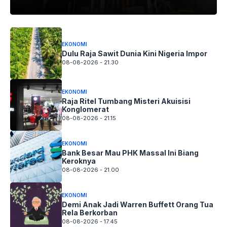
EKONOMI
Dulu Raja Sawit Dunia Kini Nigeria Impor
08-08-2026 - 21.30
EKONOMI
Raja Ritel Tumbang Misteri Akuisisi
Konglomerat
08-08-2026 - 21.15
EKONOMI
Bank Besar Mau PHK Massal Ini Biang
Keroknya
08-08-2026 - 21.00
EKONOMI
Demi Anak Jadi Warren Buffett Orang Tua
Rela Berkorban
08-08-2026 - 17.45