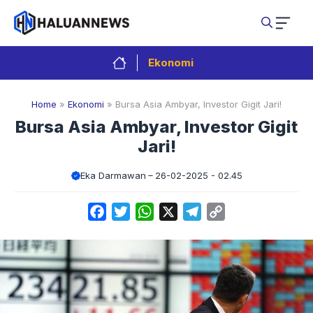
Langsung
ke
isi
Ekonomi
Home
»
Ekonomi
»
Bursa Asia Ambyar, Investor Gigit Jari!
Bursa Asia Ambyar, Investor Gigit
Jari!
Eka Darmawan
26-02-2025 - 02.45
Facebook
Twitter
WhatsApp
X
Telegram
Copy
Link