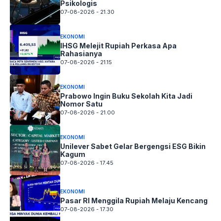
Psikologis
07-08-2026 - 21.30
EKONOMI
IHSG Melejit Rupiah Perkasa Apa
Rahasianya
07-08-2026 - 21.15
EKONOMI
Prabowo Ingin Buku Sekolah Kita Jadi
Nomor Satu
07-08-2026 - 21.00
EKONOMI
Unilever Sabet Gelar Bergengsi ESG Bikin
Kagum
07-08-2026 - 17.45
EKONOMI
Pasar RI Menggila Rupiah Melaju Kencang
07-08-2026 - 17.30