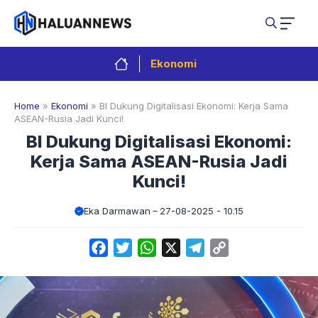
Langsung
ke
isi
Ekonomi
Home
»
Ekonomi
»
BI Dukung Digitalisasi Ekonomi: Kerja Sama
ASEAN-Rusia Jadi Kunci!
BI Dukung Digitalisasi Ekonomi:
Kerja Sama ASEAN-Rusia Jadi
Kunci!
Eka Darmawan
27-08-2025 - 10.15
Facebook
Twitter
WhatsApp
X
Telegram
Copy
Link