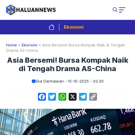
Langsung
ke
isi
Ekonomi
Home
»
Ekonomi
»
Asia Bersemi! Bursa Kompak Naik di Tengah
Drama AS-China
Asia Bersemi! Bursa Kompak Naik
di Tengah Drama AS-China
Eka Darmawan
15-10-2025 - 02.00
Facebook
Twitter
WhatsApp
X
Telegram
Copy
Link