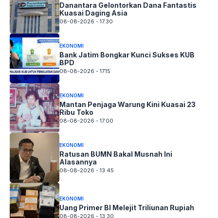
Danantara Gelontorkan Dana Fantastis
Kuasai Daging Asia
08-08-2026 - 17.30
EKONOMI
Bank Jatim Bongkar Kunci Sukses KUB
BPD
08-08-2026 - 17.15
EKONOMI
Mantan Penjaga Warung Kini Kuasai 23
Ribu Toko
08-08-2026 - 17.00
EKONOMI
Ratusan BUMN Bakal Musnah Ini
Alasannya
08-08-2026 - 13.45
EKONOMI
Uang Primer BI Melejit Triliunan Rupiah
08-08-2026 - 13.30