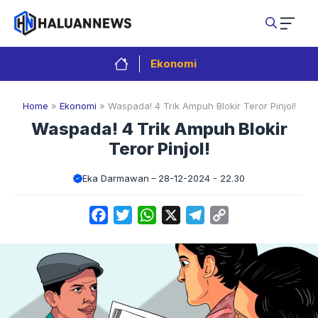
Langsung
ke
isi
Ekonomi
Home
»
Ekonomi
»
Waspada! 4 Trik Ampuh Blokir Teror Pinjol!
Waspada! 4 Trik Ampuh Blokir
Teror Pinjol!
Eka Darmawan
28-12-2024 - 22.30
Facebook
Twitter
WhatsApp
X
Telegram
Copy
Link