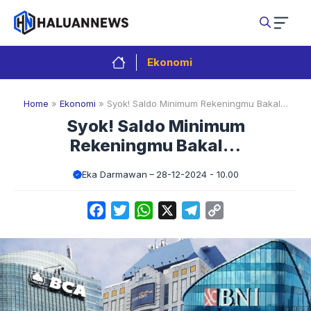
Langsung
ke
isi
Ekonomi
Home
»
Ekonomi
»
Syok! Saldo Minimum Rekeningmu Bakal…
Syok! Saldo Minimum
Rekeningmu Bakal…
Eka Darmawan
28-12-2024 - 10.00
Facebook
Twitter
WhatsApp
X
Telegram
Copy
Link