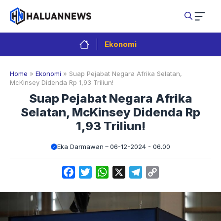
Langsung
ke
isi
Ekonomi
Home
»
Ekonomi
»
Suap Pejabat Negara Afrika Selatan,
McKinsey Didenda Rp 1,93 Triliun!
Suap Pejabat Negara Afrika
Selatan, McKinsey Didenda Rp
1,93 Triliun!
Eka Darmawan
06-12-2024 - 06.00
Facebook
Twitter
WhatsApp
X
Telegram
Copy
Link