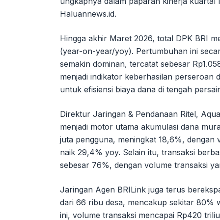
ungkapnya dalam paparan kinerja kuartal I-
Haluannews.id.
Hingga akhir Maret 2026, total DPK BRI m
(year-on-year/yoy). Pertumbuhan ini secar
semakin dominan, tercatat sebesar Rp1.058,
menjadi indikator keberhasilan perseroan
untuk efisiensi biaya dana di tengah persai
Direktur Jaringan & Pendanaan Ritel, Aqua
menjadi motor utama akumulasi dana murah
juta pengguna, meningkat 18,6%, dengan v
naik 29,4% yoy. Selain itu, transaksi berb
sebesar 76%, dengan volume transaksi ya
Jaringan Agen BRILink juga terus berekspan
dari 66 ribu desa, mencakup sekitar 80% wi
ini, volume transaksi mencapai Rp420 trili