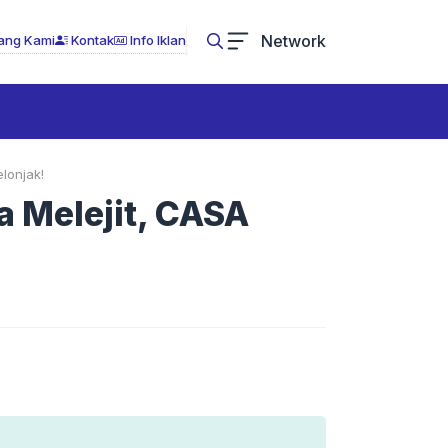
Network
ang Kami
Kontak
Info Iklan
lonjak!
a Melejit, CASA