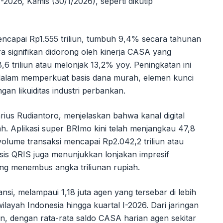
2026, Kamis (30/1/2026), seperti dikutip
encapai Rp1.555 triliun, tumbuh 9,4% secara tahunan
a signifikan didorong oleh kinerja CASA yang
6 triliun atau melonjak 13,2% yoy. Peningkatan ini
 dalam memperkuat basis dana murah, elemen kunci
ngan likuiditas industri perbankan.
rius Rudiantoro, menjelaskan bahwa kanal digital
. Aplikasi super BRImo kini telah menjangkau 47,8
olume transaksi mencapai Rp2.042,2 triliun atau
asis QRIS juga menunjukkan lonjakan impresif
ng menembus angka triliunan rupiah.
si, melampaui 1,18 juta agen yang tersebar di lebih
layah Indonesia hingga kuartal I-2026. Dari jaringan
un, dengan rata-rata saldo CASA harian agen sekitar