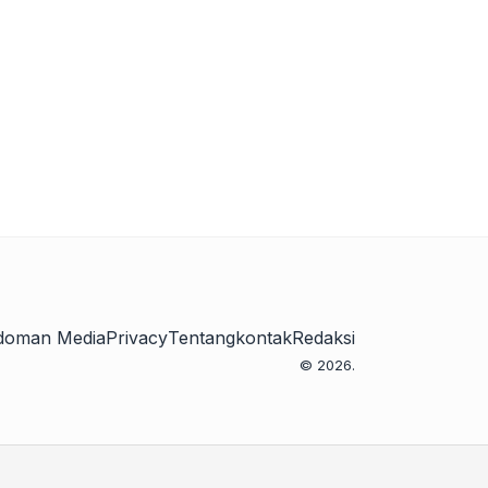
doman Media
Privacy
Tentang
kontak
Redaksi
© 2026.