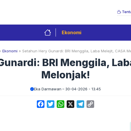
Tent
Ekonomi
»
Ekonomi
»
Setahun Hery Gunardi: BRI Menggila, Laba Melejit, CASA Me
unardi: BRI Menggila, Lab
Melonjak!
Eka Darmawan
30-04-2026 - 13.45
Facebook
Twitter
WhatsApp
X
Telegram
Copy
Link