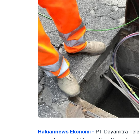
Haluannews Ekonomi –
PT Dayamitra Tele