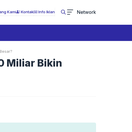
Network
ang Kami
Kontak
Info Iklan
 Besar?
 Miliar Bikin