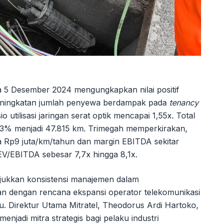
da 5 Desember 2024 mengungkapkan nilai positif
 peningkatan jumlah penyewa berdampak pada
tenancy
o utilisasi jaringan serat optik mencapai 1,55x. Total
20,3% menjadi 47.815 km. Trimegah memperkirakan,
ga Rp9 juta/km/tahun dan margin EBITDA sekitar
EV/EBITDA sebesar 7,7x hingga 8,1x.
unjukkan konsistensi manajemen dalam
an dengan rencana ekspansi operator telekomunikasi
 Direktur Utama Mitratel, Theodorus Ardi Hartoko,
jadi mitra strategis bagi pelaku industri