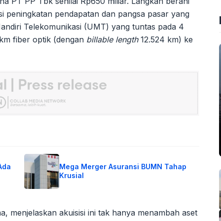
saha PT PP Tbk senilai Rp650 miliar. Langkah berani
ensi peningkatan pendapatan dan pangsa pasar yang
Mandiri Telekomunikasi (UMT) yang tuntas pada 4
m fiber optik (dengan
billable length
12.524 km) ke
Ada
Mega Merger Asuransi BUMN Tahap
Krusial
ma, menjelaskan akuisisi ini tak hanya menambah aset