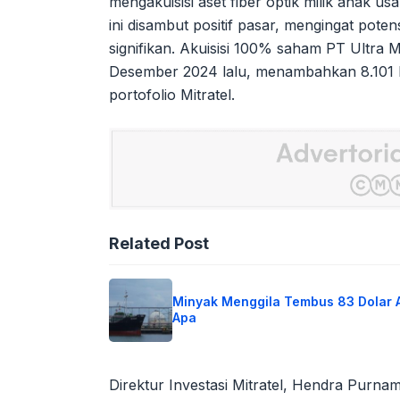
mengakuisisi aset fiber optik milik anak u
ini disambut positif pasar, mengingat pot
signifikan. Akuisisi 100% saham PT Ultra 
Desember 2024 lalu, menambahkan 8.101 k
portofolio Mitratel.
Related Post
Minyak Menggila Tembus 83 Dolar 
Apa
Direktur Investasi Mitratel, Hendra Purna