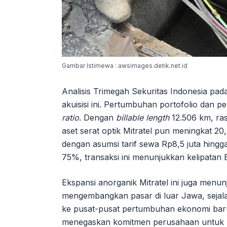
Gambar Istimewa : awsimages.detik.net.id
Analisis Trimegah Sekuritas Indonesia pa
akuisisi ini. Pertumbuhan portofolio dan
ratio
. Dengan
billable length
12.506 km, rasi
aset serat optik Mitratel pun meningkat 
dengan asumsi tarif sewa Rp8,5 juta hing
75%, transaksi ini menunjukkan kelipatan 
Ekspansi anorganik Mitratel ini juga men
mengembangkan pasar di luar Jawa, sejal
ke pusat-pusat pertumbuhan ekonomi baru.
menegaskan komitmen perusahaan untuk men