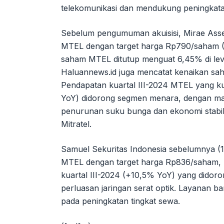
telekomunikasi dan mendukung peningkatan k
Sebelum pengumuman akuisisi, Mirae Asse
MTEL dengan target harga Rp790/saham (
saham MTEL ditutup menguat 6,45% di le
Haluannews.id juga mencatat kenaikan sa
Pendapatan kuartal III-2024 MTEL yang kua
YoY) didorong segmen menara, dengan ma
penurunan suku bunga dan ekonomi stabil 
Mitratel.
Samuel Sekuritas Indonesia sebelumnya (
MTEL dengan target harga Rp836/saham, m
kuartal III-2024 (+10,5% YoY) yang didor
perluasan jaringan serat optik. Layanan b
pada peningkatan tingkat sewa.