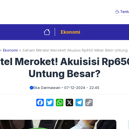
Tent
Ekonomi
»
Ekonomi
»
Saham Mitratel Meroket! Akuisisi Rp650 Miliar Bikin Untung
el Meroket! Akuisisi Rp650
Untung Besar?
Eka Darmawan
07-12-2024 - 22.45
Facebook
Twitter
WhatsApp
X
Telegram
Copy
Link