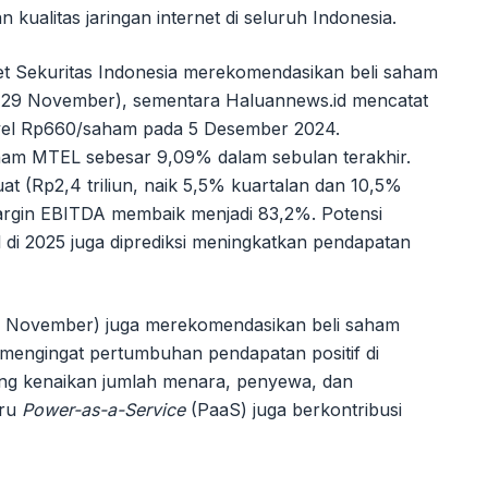
ualitas jaringan internet di seluruh Indonesia.
t Sekuritas Indonesia merekomendasikan beli saham
29 November), sementara Haluannews.id mencatat
vel Rp660/saham pada 5 Desember 2024.
ham MTEL sebesar 9,09% dalam sebulan terakhir.
t (Rp2,4 triliun, naik 5,5% kuartalan dan 10,5%
rgin EBITDA membaik menjadi 83,2%. Potensi
di 2025 juga diprediksi meningkatkan pendapatan
1 November) juga merekomendasikan beli saham
engingat pertumbuhan pendapatan positif di
ong kenaikan jumlah menara, penyewa, dan
aru
Power-as-a-Service
(PaaS) juga berkontribusi