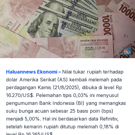
Haluannews Ekonomi –
Nilai tukar rupiah terhadap
dolar Amerika Serikat (AS) kembali melemah pada
perdagangan Kamis (21/8/2025), dibuka di level Rp
16.270/US$. Pelemahan tipis 0,03% ini menyusul
pengumuman Bank Indonesia (BI) yang memangkas
suku bunga acuan sebesar 25 basis poin (bps)
menjadi 5,00%. Hal ini berdasarkan data Refinitiv,
setelah kemarin rupiah ditutup melemah 0,18% di
level Rp 16.265/US$.