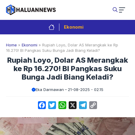
Langsung
ke
isi
Ekonomi
Home
»
Ekonomi
»
Rupiah Loyo, Dolar AS Merangkak ke Rp
16.270! BI Pangkas Suku Bunga Jadi Biang Keladi?
Rupiah Loyo, Dolar AS Merangkak
ke Rp 16.270! BI Pangkas Suku
Bunga Jadi Biang Keladi?
Eka Darmawan
21-08-2025 - 02.15
Facebook
Twitter
WhatsApp
X
Telegram
Copy
Link