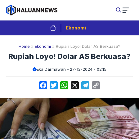
Langsung
ke
isi
Ekonomi
Home
»
Ekonomi
»
Rupiah Loyo! Dolar AS Berkuasa?
Rupiah Loyo! Dolar AS Berkuasa?
Eka Darmawan
27-12-2024 - 02.15
Facebook
Twitter
WhatsApp
X
Telegram
Copy
Link