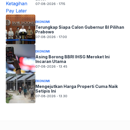
07-08-2026 - 17.15
EKONOMI
Terungkap Siapa Calon Gubernur BI Pilihan
Prabowo
07-08-2026 - 17.00
EKONOMI
Asing Borong BBRI IHSG Meroket Ini
Incaran Utama
07-08-2026 - 13.45
EKONOMI
Mengejutkan Harga Properti Cuma Naik
Setipis Ini
07-08-2026 - 13.30