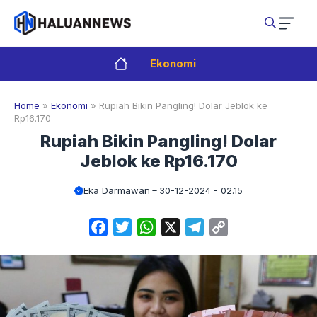
Langsung
ke
isi
Ekonomi
Home
»
Ekonomi
»
Rupiah Bikin Pangling! Dolar Jeblok ke
Rp16.170
Rupiah Bikin Pangling! Dolar
Jeblok ke Rp16.170
Eka Darmawan
30-12-2024 - 02.15
Facebook
Twitter
WhatsApp
X
Telegram
Copy
Link