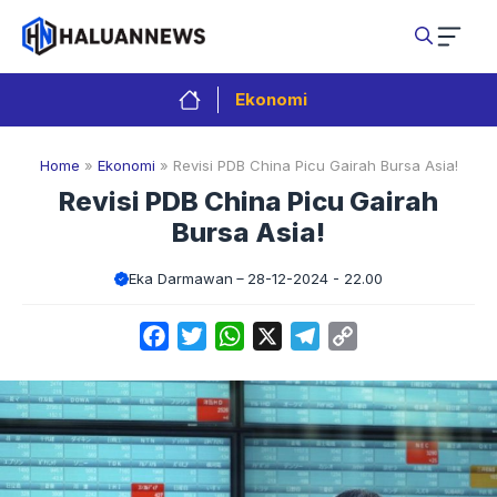
Langsung
ke
isi
Ekonomi
Home
»
Ekonomi
»
Revisi PDB China Picu Gairah Bursa Asia!
Revisi PDB China Picu Gairah
Bursa Asia!
Eka Darmawan
28-12-2024 - 22.00
Facebook
Twitter
WhatsApp
X
Telegram
Copy
Link