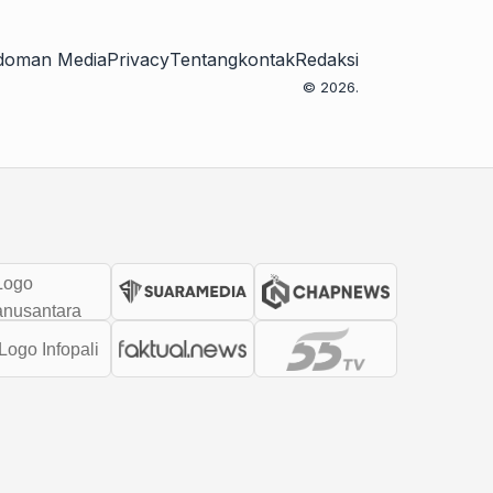
doman Media
Privacy
Tentang
kontak
Redaksi
© 2026.