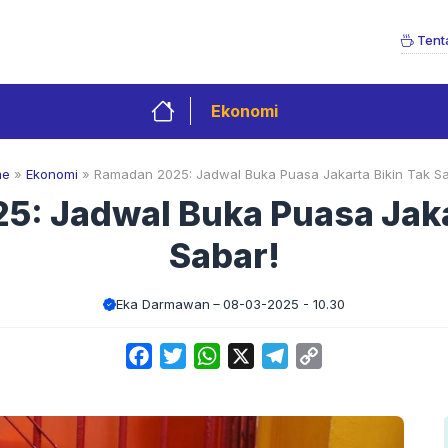
Tent
Ekonomi
me
»
Ekonomi
»
Ramadan 2025: Jadwal Buka Puasa Jakarta Bikin Tak Sa
: Jadwal Buka Puasa Jaka
Sabar!
Eka Darmawan
08-03-2025 - 10.30
Facebook
Twitter
WhatsApp
X
Telegram
Copy
Link