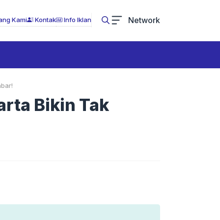
Network
ang Kami
Kontak
Info Iklan
bar!
rta Bikin Tak