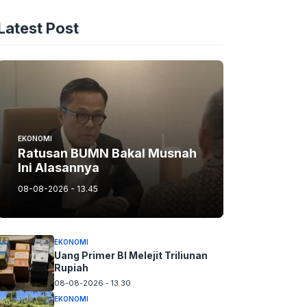
Latest Post
EKONOMI
Ratusan BUMN Bakal Musnah
Ini Alasannya
08-08-2026 - 13.45
EKONOMI
Uang Primer BI Melejit Triliunan
Rupiah
08-08-2026 - 13.30
EKONOMI