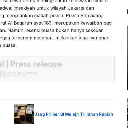
n istimewa untuk meningkatkan ketakwaan melalui
adwal imsakiyah untuk wilayah Jakarta dan
ang menjalankan ibadah puasa. Puasa Ramadan,
rat Al Baqarah ayat 183, merupakan kewajiban bagi
an. Namun, esensi puasa bukan hanya sekedar
 hingga terbenam matahari, melainkan juga menahan
 puasa.
Uang Primer BI Melejit Triliunan Rupiah