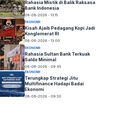
Rahasia Mistik di Balik Raksasa
Bank Indonesia
08-08-2026 - 13.15
EKONOMI
Kisah Ajaib Pedagang Kopi Jadi
Konglomerat RI
08-08-2026 - 13.00
EKONOMI
Rahasia Sultan Bank Terkuak
Saldo Minimal
08-08-2026 - 09.45
EKONOMI
Terungkap Strategi Jitu
Multifinance Hadapi Badai
Ekonomi
08-08-2026 - 09.30