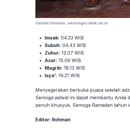
Gambar Istimewa : awsimages.detik.net.id
Imsak:
04.33 WIB
Subuh:
04.43 WIB
Zuhur:
12.07 WIB
Asar:
15.09 WIB
Magrib:
18.13 WIB
Isya’:
19.21 WIB
Menyegerakan berbuka puasa setelah ad
Semoga jadwal ini dapat membantu Anda d
penuh khusyuk. Semoga Ramadan tahun in
Editor: Rohman