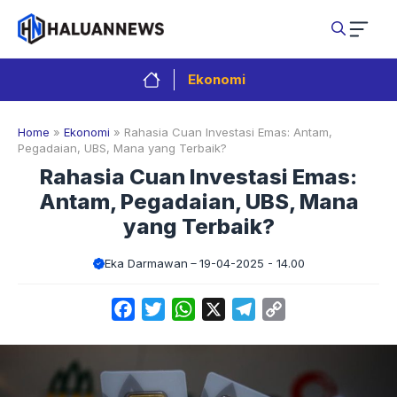
Langsung
ke
isi
Ekonomi
Home
»
Ekonomi
»
Rahasia Cuan Investasi Emas: Antam,
Pegadaian, UBS, Mana yang Terbaik?
Rahasia Cuan Investasi Emas:
Antam, Pegadaian, UBS, Mana
yang Terbaik?
Eka Darmawan
19-04-2025 - 14.00
Facebook
Twitter
WhatsApp
X
Telegram
Copy
Link