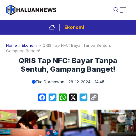
Langsung
ke
isi
Ekonomi
Home
»
Ekonomi
»
QRIS Tap NFC: Bayar Tanpa Sentuh,
Gampang Banget!
QRIS Tap NFC: Bayar Tanpa
Sentuh, Gampang Banget!
Eka Darmawan
28-12-2024 - 14.45
Facebook
Twitter
WhatsApp
X
Telegram
Copy
Link