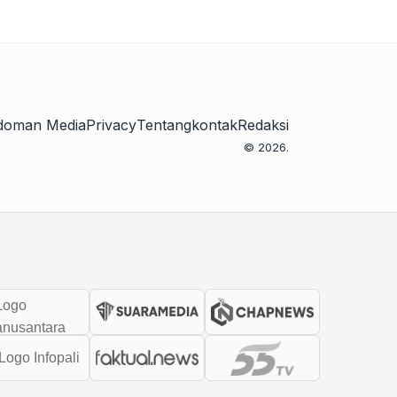
doman Media
Privacy
Tentang
kontak
Redaksi
© 2026.