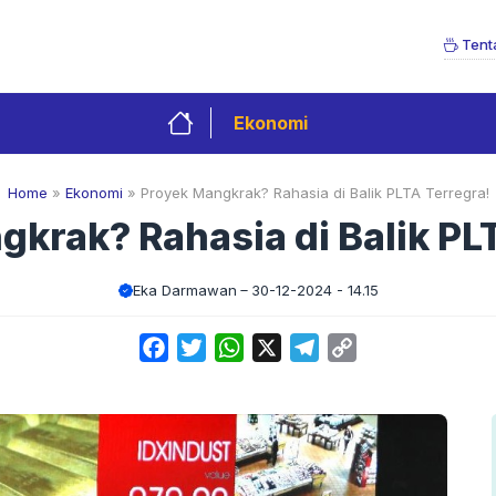
Tent
Ekonomi
Home
»
Ekonomi
»
Proyek Mangkrak? Rahasia di Balik PLTA Terregra!
krak? Rahasia di Balik PL
Eka Darmawan
30-12-2024 - 14.15
Facebook
Twitter
WhatsApp
X
Telegram
Copy
Link