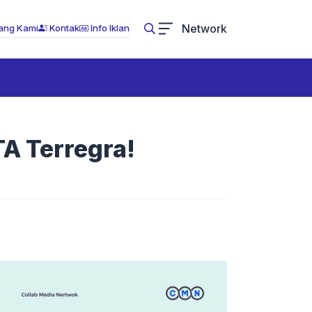
Network
ang Kami
Kontak
Info Iklan
TA Terregra!