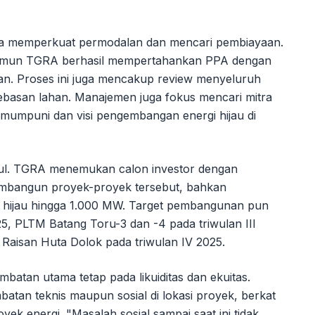
ya memperkuat permodalan dan mencari pembiayaan.
namun TGRA berhasil mempertahankan PPA dengan
an. Proses ini juga mencakup review menyeluruh
ebasan lahan. Manajemen juga fokus mencari mitra
 mumpuni dan visi pengembangan energi hijau di
cul. TGRA menemukan calon investor dengan
mbangun proyek-proyek tersebut, bahkan
i hijau hingga 1.000 MW. Target pembangunan pun
25, PLTM Batang Toru-3 dan -4 pada triwulan III
Raisan Huta Dolok pada triwulan IV 2025.
atan utama tetap pada likuiditas dan ekuitas.
tan teknis maupun sosial di lokasi proyek, berkat
k energi. "Masalah sosial sampai saat ini tidak