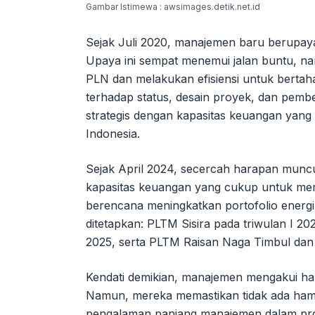
Gambar Istimewa : awsimages.detik.net.id
Sejak Juli 2020, manajemen baru berupa
Upaya ini sempat menemui jalan buntu, 
PLN dan melakukan efisiensi untuk bertah
terhadap status, desain proyek, dan pemb
strategis dengan kapasitas keuangan yang
Indonesia.
Sejak April 2024, secercah harapan mun
kapasitas keuangan yang cukup untuk me
berencana meningkatkan portofolio energ
ditetapkan: PLTM Sisira pada triwulan I 20
2025, serta PLTM Raisan Naga Timbul dan 
Kendati demikian, manajemen mengakui hamb
Namun, mereka memastikan tidak ada hamba
pengalaman panjang manajemen dalam proye