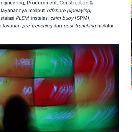
ngineering, Procurement, Construction &
o layanannya meliputi
offshore pipelaying
,
nstalasi
PLEM
, instalasi
calm buoy
(SPM),
ta layanan
pre-trenching
dan
post-trenching
melalui