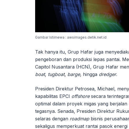
Gambar Istimewa : awsimages.detik.net.id
Tak hanya itu, Grup Hafar juga menyediak
pengeboran dan produksi lepas pantai. M
Capitol Nusantara (HCN), Grup Hafar men
boat
,
tugboat
,
barge
, hingga
dredger
.
Presiden Direktur Petrosea, Michael, meny
kapabilitas EPCI
offshore
secara terintegra
optimal dalam proyek migas yang berjala
tegasnya. Senada, Presiden Direktur Rukun 
selaras dengan
roadmap
bisnis perusahaa
sekaligus memperkuat rantai pasok energi 