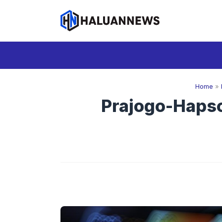
Langsung
ke
isi
Home
»
Prajogo-Hapso