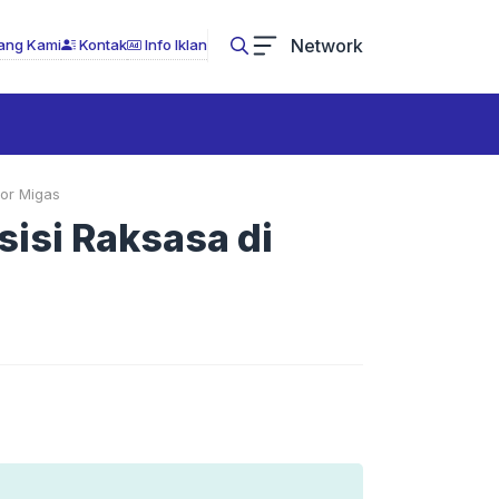
Network
ang Kami
Kontak
Info Iklan
tor Migas
isi Raksasa di