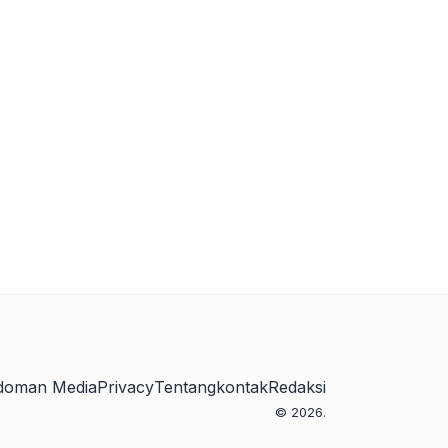
doman Media
Privacy
Tentang
kontak
Redaksi
© 2026.