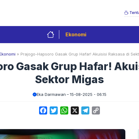
Tent
Ekonomi
Ekonomi
»
Prajogo-Hapsoro Gasak Grup Hafar! Akuisisi Raksasa di Sek
ro Gasak Grup Hafar! Akuis
Sektor Migas
Eka Darmawan
15-08-2025 - 06.15
Facebook
Twitter
WhatsApp
X
Telegram
Copy
Link