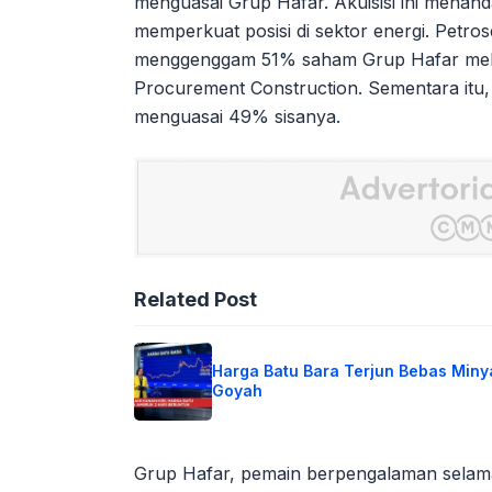
menguasai Grup Hafar. Akuisisi ini menand
memperkuat posisi di sektor energi. Petro
menggenggam 51% saham Grup Hafar melal
Procurement Construction. Sementara itu,
menguasai 49% sisanya.
Related Post
Harga Batu Bara Terjun Bebas Miny
Goyah
Grup Hafar, pemain berpengalaman selama l