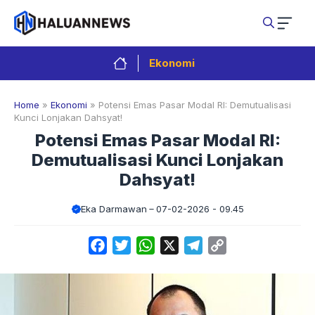
Langsung
ke
isi
Ekonomi
Home
»
Ekonomi
»
Potensi Emas Pasar Modal RI: Demutualisasi
Kunci Lonjakan Dahsyat!
Potensi Emas Pasar Modal RI:
Demutualisasi Kunci Lonjakan
Dahsyat!
Eka Darmawan
07-02-2026 - 09.45
Facebook
Twitter
WhatsApp
X
Telegram
Copy
Link