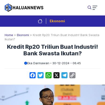
Langsung
ke
isi
Ekonomi
Home
»
Ekonomi
»
Kredit Rp20 Triliun Buat Industri! Bank Swasta
Ikutan?
Kredit Rp20 Triliun Buat Industri!
Bank Swasta Ikutan?
Eka Darmawan
30-12-2024 - 06.45
Facebook
Twitter
WhatsApp
X
Telegram
Copy
Link