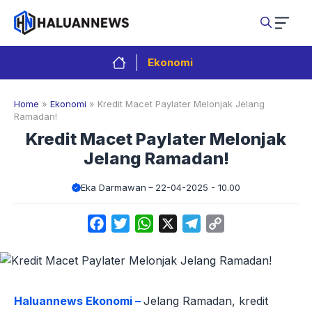
Langsung
ke
isi
Ekonomi
Home
»
Ekonomi
»
Kredit Macet Paylater Melonjak Jelang
Ramadan!
Kredit Macet Paylater Melonjak
Jelang Ramadan!
Eka Darmawan
22-04-2025 - 10.00
Facebook
Twitter
WhatsApp
X
Telegram
Copy
Link
Haluannews Ekonomi –
Jelang Ramadan, kredit