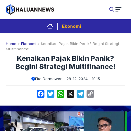
Langsung
ke
isi
Ekonomi
Home
»
Ekonomi
»
Kenaikan Pajak Bikin Panik? Begini Strategi
Multifinance!
Kenaikan Pajak Bikin Panik?
Begini Strategi Multifinance!
Eka Darmawan
28-12-2024 - 10.15
Facebook
Twitter
WhatsApp
X
Telegram
Copy
Link