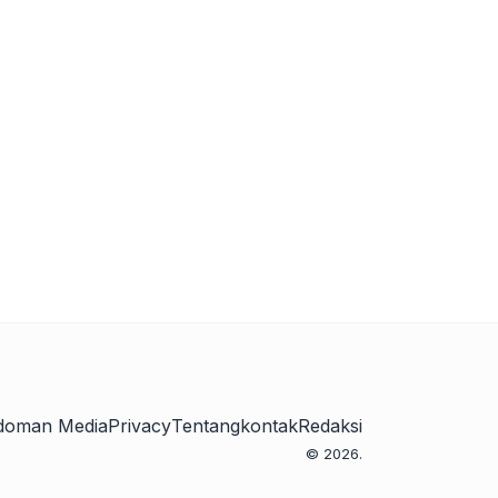
doman Media
Privacy
Tentang
kontak
Redaksi
© 2026.