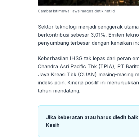
Gambar Istimewa : awsimages.detik.net.id
Sektor teknologi menjadi penggerak utama
berkontribusi sebesar 3,01%. Emiten tek
penyumbang terbesar dengan kenaikan ind
Keberhasilan IHSG tak lepas dari peran em
Chandra Asri Pacific Tbk (TPIA), PT Bari
Jaya Kreasi Tbk (CUAN) masing-masing mem
indeks poin. Kinerja positif ini menunjukk
tahun mendatang.
Jika keberatan atau harus diedit bai
Kasih