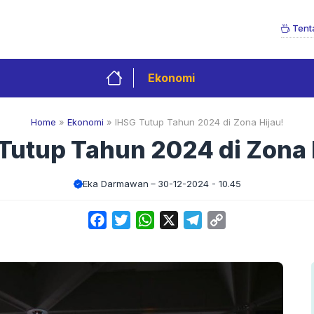
Tent
Ekonomi
Home
»
Ekonomi
»
IHSG Tutup Tahun 2024 di Zona Hijau!
Tutup Tahun 2024 di Zona 
Eka Darmawan
30-12-2024 - 10.45
Facebook
Twitter
WhatsApp
X
Telegram
Copy
Link