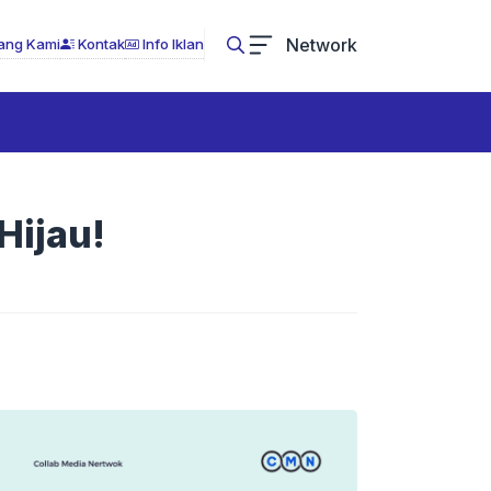
Network
ang Kami
Kontak
Info Iklan
Hijau!