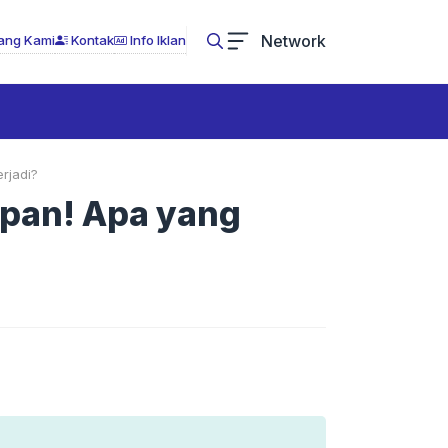
Network
ang Kami
Kontak
Info Iklan
rjadi?
ipan! Apa yang