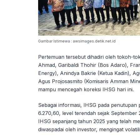
Gambar Istimewa : awsimages.detik.net.id
Pertemuan tersebut dihadiri oleh tokoh-to
Ahmad, Garibaldi Thohir (Bos Adaro), Frank
Energy), Anindya Bakrie (Ketua Kadin), A
Agus Projosasmito (Komisaris Amman Miner
mampu mencegah koreksi IHSG hari ini.
Sebagai informasi, IHSG pada penutupan 
6.270,60, level terendah sejak September
IHSG sepanjang tahun 2025 yang telah men
diwaspadai oleh investor, mengingat volatil