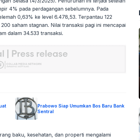
gan Selasa (4/3/2025). Penurunan ini terjadi setelah
ampir 4% pada perdagangan sebelumnya. Pada
lemah 0,63% ke level 6.478,53. Terpantau 122
0 saham stagnan. Nilai transaksi pagi ini mencapai
am dalam 34.533 transaksi.
uat
Prabowo Siap Umumkan Bos Baru Bank
Sentral
arang baku, kesehatan, dan properti mengalami