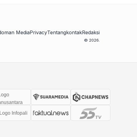
doman Media
Privacy
Tentang
kontak
Redaksi
© 2026.