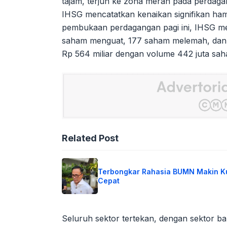
tajam, terjun ke zona merah pada perdagan
IHSG mencatatkan kenaikan signifikan h
pembukaan perdagangan pagi ini, IHSG me
saham menguat, 177 saham melemah, dan 20
Rp 564 miliar dengan volume 442 juta sah
Related Post
Terbongkar Rahasia BUMN Makin K
Cepat
Seluruh sektor tertekan, dengan sektor b