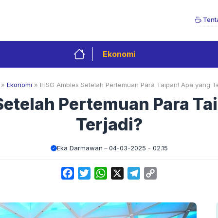
Tent
Ekonomi
»
Ekonomi
»
IHSG Ambles Setelah Pertemuan Para Taipan! Apa yang Te
etelah Pertemuan Para Ta
Terjadi?
Eka Darmawan
04-03-2025 - 02.15
Facebook
Twitter
WhatsApp
X
Telegram
Copy
Link